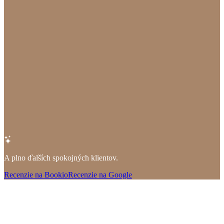
děkujeme panu Michalovi.
Olga
K Michalovi chodím už dlhšie a vždy odchádzam spokojná. Po
ošetrení sa cítim oveľa lepšie a oceňujem jeho odborný prístup aj
pozitívnu atmosféru. Michal je odborník, ktorý svoju prácu robí
srdcom. Odporúčam všetkými desiatimi. Ďakujem a určite sa rada
vrátim.
Sára
A plno ďalších spokojných klientov.
Recenzie na Bookio
Recenzie na Google