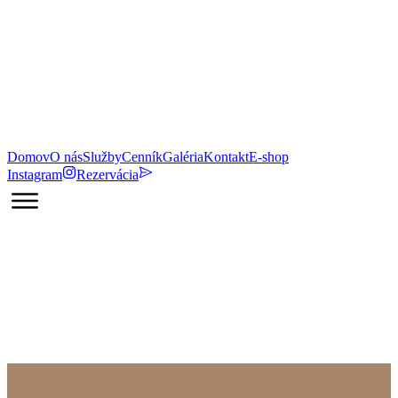
Domov
O nás
Služby
Cenník
Galéria
Kontakt
E-shop
Instagram
Rezervácia
Domov / Služby / Komplexná manuálna terapia
Komplexná manuálna terapia v Lučenci
Obnovte správnu funkciu chrbtice, kĺbov a nervového systému.
Riešime skutočnú príčinu vašich ťažkostí, nie len symptómy.
Väčšina klientov cíti výraznú úľavu už po prvom termíne.